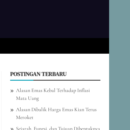
B.ID
arkan Fakta dan Analisis untuk Keputusan
rdas Anda
POSTINGAN TERBARU
Alasan Emas Kebal Terhadap Inflasi
Mata Uang
Alasan Dibalik Harga Emas Kian Terus
Meroket
Sejarah, Fungsi, dan Tujuan Dibentuknya