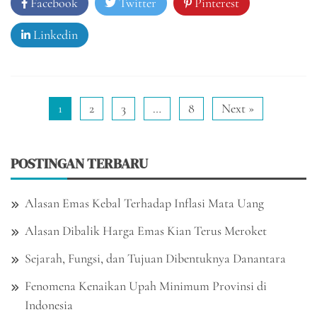
Facebook
Twitter
Pinterest
Linkedin
1
2
3
…
8
Next »
POSTINGAN TERBARU
Alasan Emas Kebal Terhadap Inflasi Mata Uang
Alasan Dibalik Harga Emas Kian Terus Meroket
Sejarah, Fungsi, dan Tujuan Dibentuknya Danantara
Fenomena Kenaikan Upah Minimum Provinsi di
Indonesia