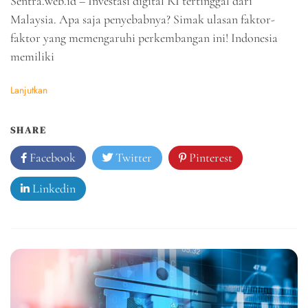
Sentra.web.id – Investasi digital RI tertinggal dari
Malaysia. Apa saja penyebabnya? Simak ulasan faktor-
faktor yang memengaruhi perkembangan ini! Indonesia
memiliki
Lanjutkan
SHARE
Facebook
Twitter
Pinterest
Linkedin