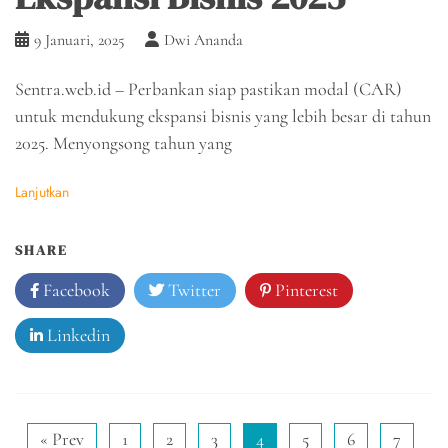
9 Januari, 2025
Dwi Ananda
Sentra.web.id – Perbankan siap pastikan modal (CAR)
untuk mendukung ekspansi bisnis yang lebih besar di tahun
2025. Menyongsong tahun yang
Lanjutkan
SHARE
Facebook
Twitter
Pinterest
Linkedin
« Prev
1
2
3
4
5
6
7