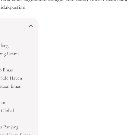
tidakpastian.
ulang
rong Utama
p Emas
 Safe Haven
ntaan Emas
ian
 Global
ka Panjang
ikan Harga Emas