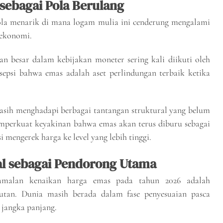
sebagai Pola Berulang
la menarik di mana logam mulia ini cenderung mengalami
 ekonomi.
an besar dalam kebijakan moneter sering kali diikuti oleh
sepsi bahwa emas adalah aset perlindungan terbaik ketika
sih menghadapi berbagai tantangan struktural yang belum
memperkuat keyakinan bahwa emas akan terus diburu sebagai
mengerek harga ke level yang lebih tinggi.
al sebagai Pendorong Utama
amalan kenaikan harga emas pada tahun 2026 adalah
jutan. Dunia masih berada dalam fase penyesuaian pasca
 jangka panjang.