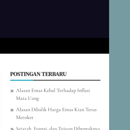
B.ID
arkan Fakta dan Analisis untuk Keputusan
rdas Anda
POSTINGAN TERBARU
Alasan Emas Kebal Terhadap Inflasi
Mata Uang
Alasan Dibalik Harga Emas Kian Terus
Meroket
Sejarah, Fungsi, dan Tujuan Dibentuknya