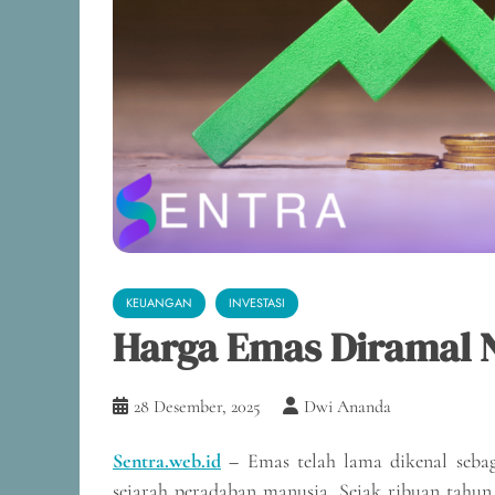
KEUANGAN
INVESTASI
Harga Emas Diramal 
28 Desember, 2025
Dwi Ananda
Sentra.web.id
–
Emas telah lama dikenal sebag
sejarah peradaban manusia. Sejak ribuan tahun 