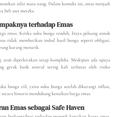
 menekan nilai mata uang. Dalam konteks ini, emas menjadi
ya beli aset mereka.
ampaknya terhadap Emas
ga emas. Ketika suku bunga rendah, biaya peluang untuk
as tidak memberikan imbal hasil bunga seperti obligasi.
erung kurang menarik.
 2026 diperkirakan tetap kompleks. Meskipun ada upaya
g gerak bank sentral sering kali terbatas oleh risiko
u bunga riil, yaitu suku bunga setelah dikurangi inflasi,
ut secara historis mendukung kenaikan harga emas.
ran Emas sebagai Safe Haven
ang berkontribusi terhadap prospek kenaikan harga emas.