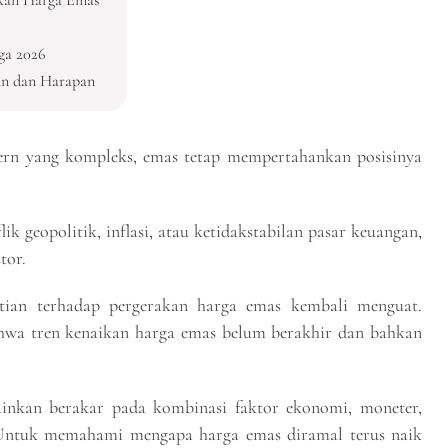
ga 2026
an dan Harapan
rn yang kompleks, emas tetap mempertahankan posisinya
k geopolitik, inflasi, atau ketidakstabilan pasar keuangan,
tor.
tian terhadap pergerakan harga emas kembali menguat.
hwa tren kenaikan harga emas belum berakhir dan bahkan
inkan berakar pada kombinasi faktor ekonomi, moneter,
t. Untuk memahami mengapa harga emas diramal terus naik