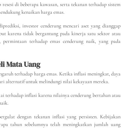
resesi di beberapa kawasan, serta tekanan terhadap sistem
mendukung kenaikan harga emas.
iprediksi, investor cenderung mencari aset yang dianggap
but karena tidak bergantung pada kinerja satu sektor atau
t, permintaan terhadap emas cenderung naik, yang pada
li Mata Uang
engaruh terhadap harga emas. Ketika inflasi meningkat, daya
ri alternatif untuk melindungi nilai kekayaan mereka.
lai terhadap inflasi karena nilainya cenderung bertahan atau
naik.
rgulat dengan tekanan inflasi yang persisten. Kebijakan
rapa tahun sebelumnya telah meningkatkan jumlah uang