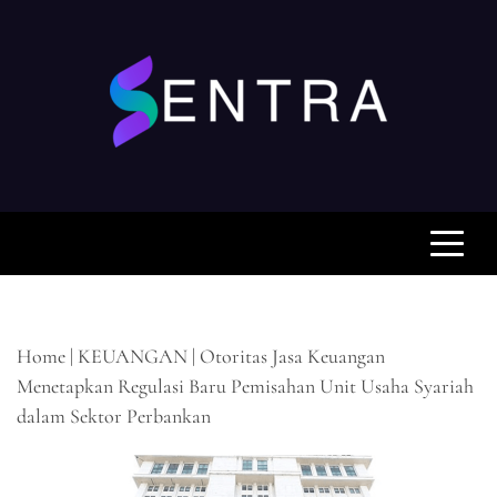
Skip
to
content
SENTRA.WEB.ID
Pusat Berita Keuangan Anda, Mengabarkan Fakta
dan Analisis untuk Keputusan Cerdas Anda
Home
|
KEUANGAN
|
Otoritas Jasa Keuangan
Menetapkan Regulasi Baru Pemisahan Unit Usaha Syariah
dalam Sektor Perbankan