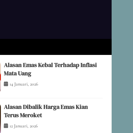
B.ID
arkan Fakta dan Analisis untuk Keputusan
rdas Anda
Alasan Emas Kebal Terhadap Inflasi
Mata Uang
14 Januari, 2026
Alasan Dibalik Harga Emas Kian
Terus Meroket
12 Januari, 2026