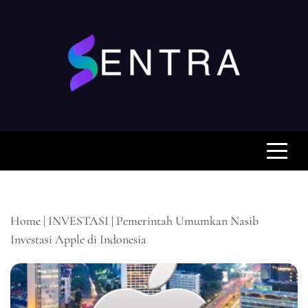
Skip
to
content
SENTRA.WEB.ID
Pusat Berita Keuangan Anda, Mengabarkan Fakta
dan Analisis untuk Keputusan Cerdas Anda
Home
|
INVESTASI
|
Pemerintah Umumkan Nasib
Investasi Apple di Indonesia